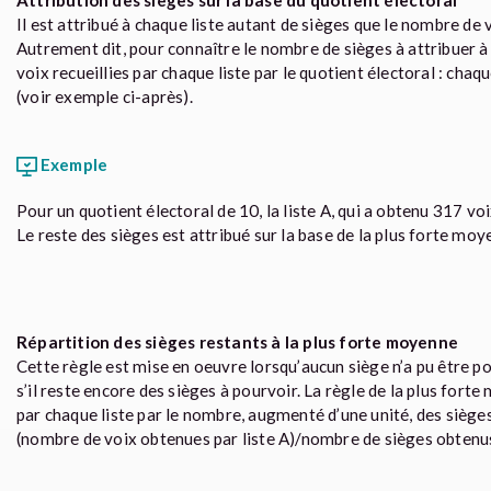
Attribution des sièges sur la base du quotient électoral
Il est attribué à chaque liste autant de sièges que le nombre de vo
Autrement dit, pour connaître le nombre de sièges à attribuer à c
voix recueillies par chaque liste par le quotient électoral : chaqu
(voir exemple ci-après).
Exemple
Pour un quotient électoral de 10, la liste A, qui a obtenu 317 
Le reste des sièges est attribué sur la base de la plus forte moy
Répartition des sièges restants à la plus forte moyenne
Cette règle est mise en oeuvre lorsqu’aucun siège n’a pu être p
s’il reste encore des sièges à pourvoir.
La règle de la plus fort
par chaque liste par le nombre, augmenté d’une unité, des sièges d
(nombre de voix obtenues par liste A)/nombre de sièges obtenus