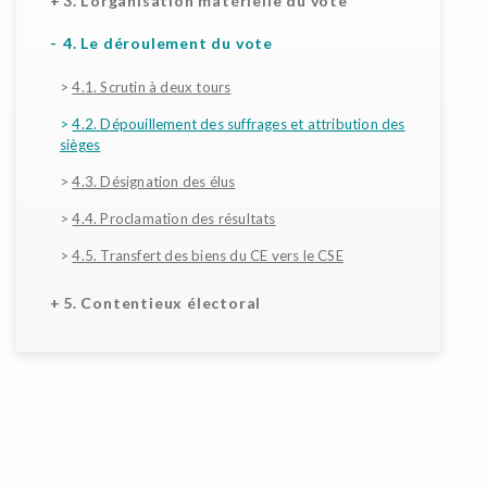
3. L’organisation matérielle du vote
4. Le déroulement du vote
>
4.1. Scrutin à deux tours
>
4.2. Dépouillement des suffrages et attribution des
sièges
>
4.3. Désignation des élus
>
4.4. Proclamation des résultats
>
4.5. Transfert des biens du CE vers le CSE
5. Contentieux électoral