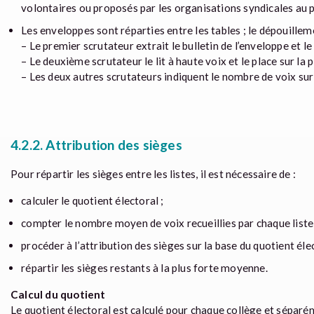
volontaires ou proposés par les organisations syndicales au pr
Les enveloppes sont réparties entre les tables ; le dépouillem
– Le premier scrutateur extrait le bulletin de l’enveloppe et l
– Le deuxième scrutateur le lit à haute voix et le place sur la
– Les deux autres scrutateurs indiquent le nombre de voix sur 
4.2.2. Attribution des sièges
Pour répartir les sièges entre les listes, il est nécessaire de :
calculer le quotient électoral ;
compter le nombre moyen de voix recueillies par chaque liste 
procéder à l’attribution des sièges sur la base du quotient élec
répartir les sièges restants à la plus forte moyenne.
Calcul du quotient
Le quotient électoral est calculé pour chaque collège et séparéme